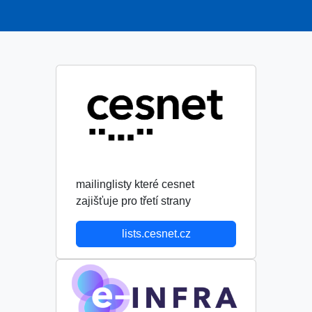
mailinglisty které cesnet
zajišťuje pro třetí strany
lists.cesnet.cz