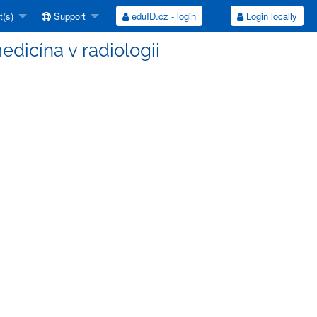
t(s)
Support
eduID.cz - login
Login locally
dicína v radiologii