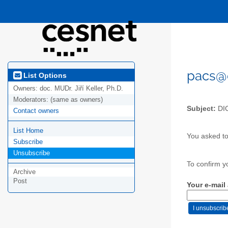
pacs@
List Options
Owners:
doc. MUDr. Jiří Keller, Ph.D.
Moderators:
(same as owners)
Subject:
DIC
Contact owners
List Home
You asked to
Subscribe
Unsubscribe
To confirm y
Archive
Post
Your e-mail