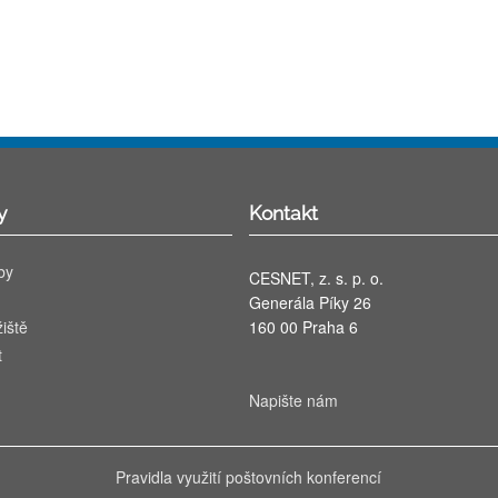
y
Kontakt
by
CESNET, z. s. p. o.
Generála Píky 26
iště
160 00 Praha 6
t
Napište nám
Pravidla využití poštovních konferencí