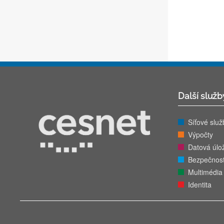
Další služb
Síťové služ
Výpočty
Datová úlož
Bezpečnos
Multimédia
Identita