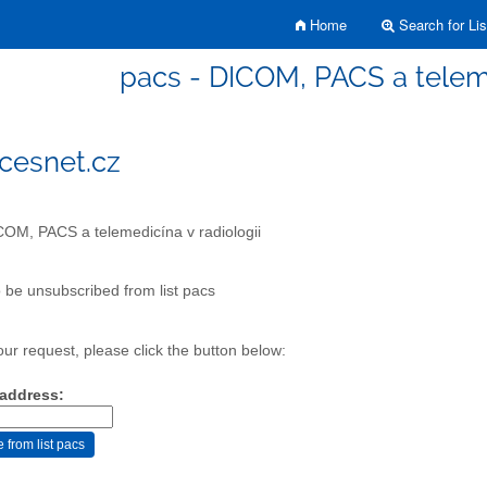
Home
Search for Lis
pacs - DICOM, PACS a teleme
cesnet.cz
OM, PACS a telemedicína v radiologii
 be unsubscribed from list pacs
our request, please click the button below:
 address: